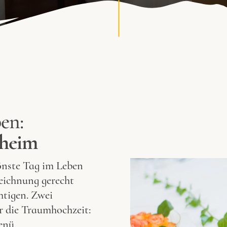
en:
lheim
hönste Tag im Leben
zeichnung gerecht
chtigen. Zwei
r die Traumhochzeit:
enü.