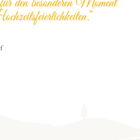
für den besonderen Moment
zeitsfeierlichkeiten.“
f