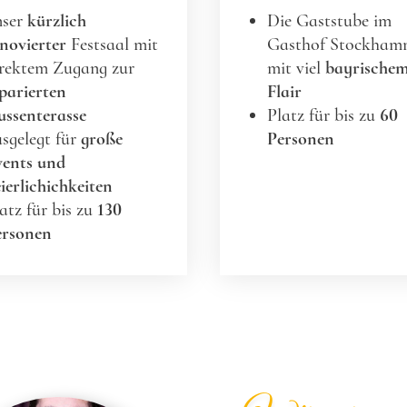
nser
kürzlich
Die Gaststube im
novierter
Festsaal mit
Gasthof Stockham
irektem Zugang zur
mit viel
bayrische
parierten
Flair
ssenterasse
Platz für bis zu
60
sgelegt für
große
Personen
vents und
ierlichichkeiten
atz für bis zu
130
ersonen