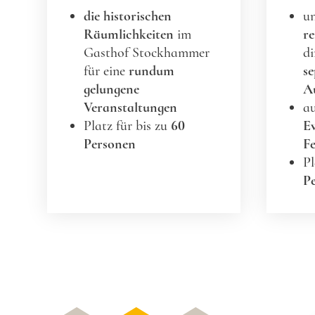
die historischen
u
Räumlichkeiten
im
re
Gasthof Stockhammer
d
für eine
rundum
se
gelungene
Au
Veranstaltungen
au
Platz für bis zu
60
E
Personen
Fe
Pl
P